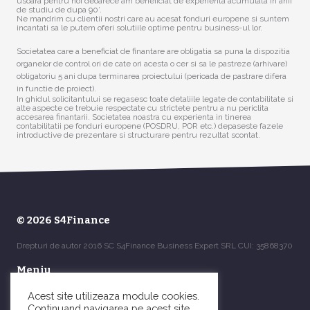
usoara pentru noi deoarece am beneficiat de experienta acumulata in anii
de studiu de dupa 90′.
Ne mandrim cu clientii nostri care au acesat fonduri europene si suntem
incantati sa le putem oferi solutiile optime pentru business-ul lor.
Societatea care a beneficiat de finantare are obligatia sa puna la dispozitia
organelor de control ori de cate ori acesta o cer si sa le pastreze (arhivare)
obligatoriu 5 ani dupa terminarea proiectului (perioada de pastrare difera
in functie de proiect).
In ghidul solicitantului se regasesc toate detaliile legate de contabilitate si
alte aspecte ce trebuie respectate cu strictete pentru a nu periclita
accesarea finantarii. Societatea noastra cu experienta in tinerea
contabilitatii pe fonduri europene (POSDRU, POR etc.) depaseste fazele
introductive de prezentare si structurare pentru rezultat scontat.
© 2026 S4Finance
Drepturi de autor 2016 SC S4Finance Business Expert SRL CUI: 35868370
Meniu
Acest site utilizeaza module cookies.
Acasa
Continuand navigarea pe acest site,
Servicii contabilitate