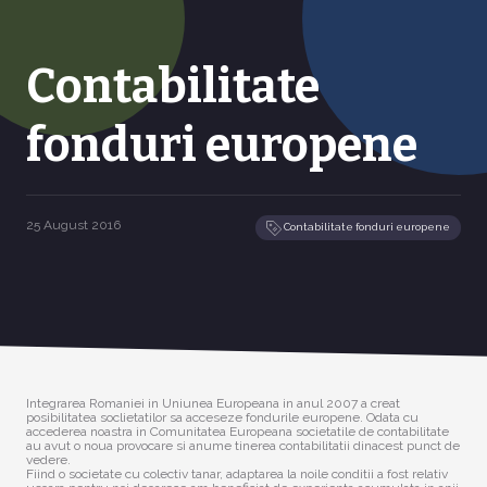
Contabilitate
fonduri europene
25 August 2016
Contabilitate fonduri europene
Integrarea Romaniei in Uniunea Europeana in anul 2007 a creat
posibilitatea soclietatilor sa acceseze fondurile europene. Odata cu
accederea noastra in Comunitatea Europeana societatile de contabilitate
au avut o noua provocare si anume tinerea contabilitatii dinacest punct de
vedere.
Fiind o societate cu colectiv tanar, adaptarea la noile conditii a fost relativ