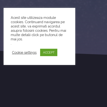
Acest site utilizeaza module
cookies. Continuand navigarea pe
acest site, va exprimati acordul
asupra folosirii cookies. Pentru mai
multe detalii click pe butonul de
mai jos.
.
Cookie settings
ACCEPT
S4Fin