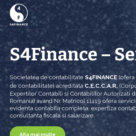
S4Finance – Ser
Societatea de contabilitate
S4FINANCE
(ofera 
de contabilitate) acreditata
C.E.C.C.A.R.
(Corp
Expertilor Contabili si Contabililor Autorizati d
Romania) avand Nr. Matricol 11119 ofera servici
evidenta contabila completa, expertiza contab
consultanta fiscala si salarizare.
Afla mai multe