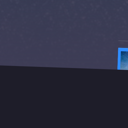
ance iti ofera un pachet