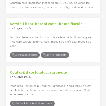
Conform noilor modificari incepand cu 01.06.2024 se vor aplica
amenzi pentru persoanele juridice ce au obligatia de a intocmi si...
Servicii fiscalitate si consultanta fiscala
27 August 2016
Modificarile legislative din punct de vedere contabil pun la grea
incercare societatile romanesti. Impozit pe profit sau impozit pe
venit...
Consultanta fiscala
servicii fiscalitate
Contabilitate fonduri europene
25 August 2016
Integrarea Romaniei in Uniunea Europeana in anul 2007 a creat
posibilitatea soclietatilor sa acceseze fondurile europene. Odata cu
accederea noastra...
Contabilitate fonduri europene