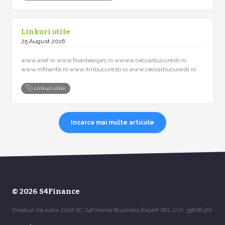
Linkuri utile
25 August 2016
www.anaf.ro www.finantearges.ro wwww.ceccarbucuresti.ro
www.mfinante.ro www.itmbucuresti.ro www.ceccarbucuresti.ro
Linkuri utile
Incarca mai multe articole
© 2026 S4Finance
Drepturi de autor 2016 SC S4Finance Business Expert SRL CUI: 35868370